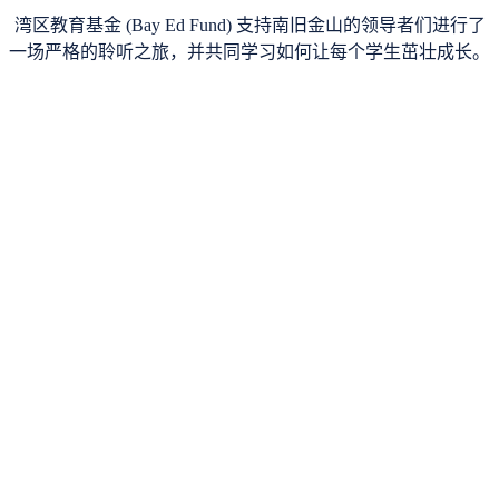
湾区教育基金 (Bay Ed Fund) 支持南旧金山的领导者们进行了
一场严格的聆听之旅，并共同学习如何让每个学生茁壮成长。
25 位社区领导参观了 Lindsay Unified，这是一个已
经改变成果和体验的学区。